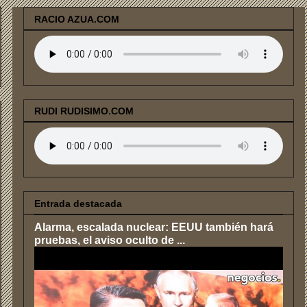
RACIO AZUA.COM
RUDI RUDISIMO.COM
Entrada destacada
Alarma, escalada nuclear: EEUU también hará
pruebas, el aviso oculto de ...