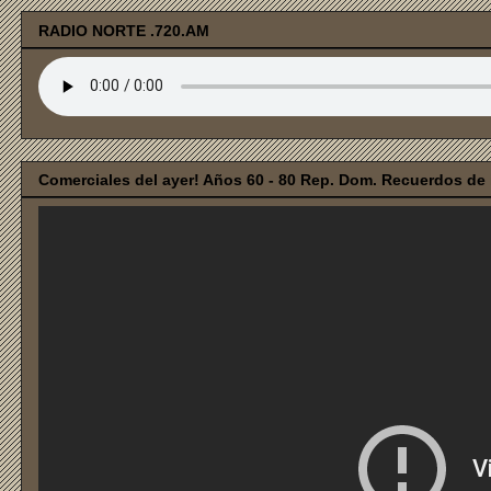
RADIO NORTE .720.AM
Comerciales del ayer! Años 60 - 80 Rep. Dom. Recuerdos de i