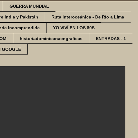
GUERRA MUNDIAL
re India y Pakistán
Ruta Interoceánica - De Río a Lima
oria Incomprendida
YO VIVÍ EN LOS 80S
COM
historiadominicanaengraficas
ENTRADAS - 1
N GOOGLE