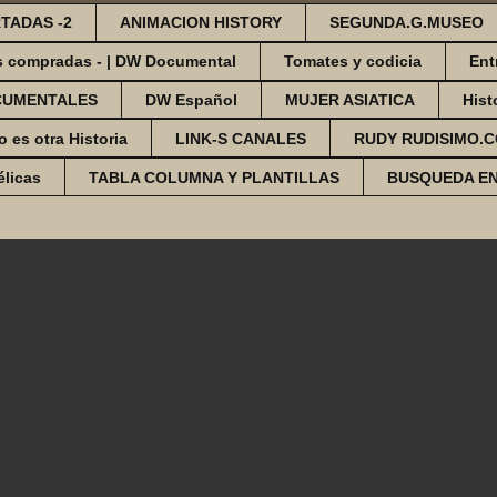
TADAS -2
ANIMACION HISTORY
SEGUNDA.G.MUSEO
s compradas - | DW Documental
Tomates y codicia
Ent
CUMENTALES
DW Español
MUJER ASIATICA
Hist
o es otra Historia
LINK-S CANALES
RUDY RUDISIMO.
élicas
TABLA COLUMNA Y PLANTILLAS
BUSQUEDA E