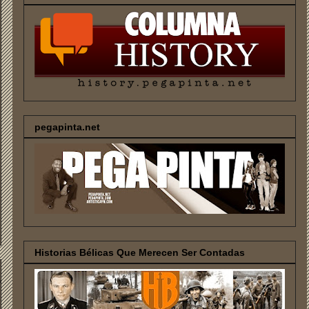
pegapinta.net
Historias Bélicas Que Merecen Ser Contadas