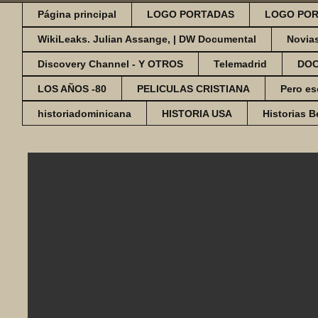
Página principal
LOGO PORTADAS
LOGO POR
WikiLeaks. Julian Assange, | DW Documental
Novia
Discovery Channel - Y OTROS
Telemadrid
DO
LOS AÑOS -80
PELICULAS CRISTIANA
Pero es
historiadominicana
HISTORIA USA
Historias B