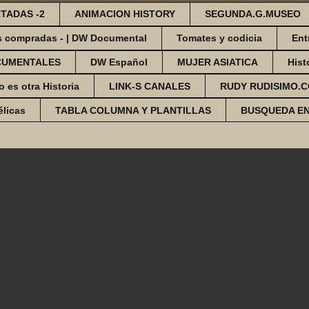
TADAS -2
ANIMACION HISTORY
SEGUNDA.G.MUSEO
s compradas - | DW Documental
Tomates y codicia
Ent
CUMENTALES
DW Español
MUJER ASIATICA
Hist
o es otra Historia
LINK-S CANALES
RUDY RUDISIMO.
élicas
TABLA COLUMNA Y PLANTILLAS
BUSQUEDA E