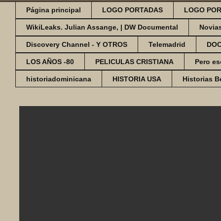
Página principal
LOGO PORTADAS
LOGO POR
WikiLeaks. Julian Assange, | DW Documental
Novia
Discovery Channel - Y OTROS
Telemadrid
DO
LOS AÑOS -80
PELICULAS CRISTIANA
Pero es
historiadominicana
HISTORIA USA
Historias B