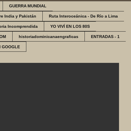
GUERRA MUNDIAL
re India y Pakistán
Ruta Interoceánica - De Río a Lima
oria Incomprendida
YO VIVÍ EN LOS 80S
COM
historiadominicanaengraficas
ENTRADAS - 1
N GOOGLE