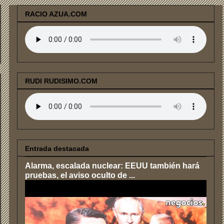
RACIO AZUA.COM
RUDI RUDISIMO.COM
Entrada destacada
Alarma, escalada nuclear: EEUU también hará
pruebas, el aviso oculto de ...