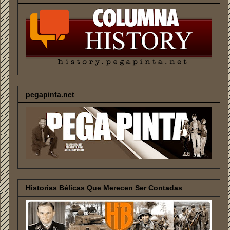
pegapinta.net
Historias Bélicas Que Merecen Ser Contadas