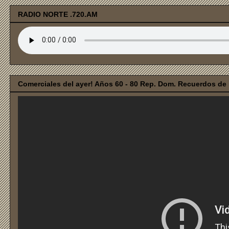
RADIO NORTE .720.AM
Comerciales del ayer! Años 60 - 80 Rep. Dom. Recuerdos de i