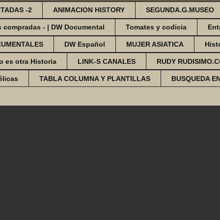
TADAS -2
ANIMACION HISTORY
SEGUNDA.G.MUSEO
s compradas - | DW Documental
Tomates y codicia
Ent
CUMENTALES
DW Español
MUJER ASIATICA
Hist
o es otra Historia
LINK-S CANALES
RUDY RUDISIMO.
élicas
TABLA COLUMNA Y PLANTILLAS
BUSQUEDA E