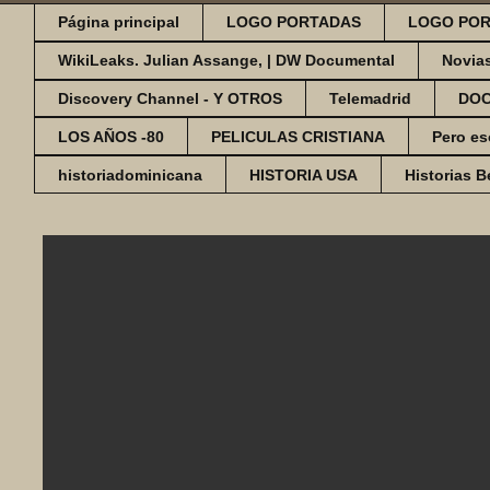
Página principal
LOGO PORTADAS
LOGO POR
WikiLeaks. Julian Assange, | DW Documental
Novia
Discovery Channel - Y OTROS
Telemadrid
DO
LOS AÑOS -80
PELICULAS CRISTIANA
Pero es
historiadominicana
HISTORIA USA
Historias B