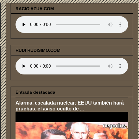
RACIO AZUA.COM
RUDI RUDISIMO.COM
Entrada destacada
Alarma, escalada nuclear: EEUU también hará
pruebas, el aviso oculto de ...