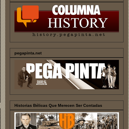
pegapinta.net
Historias Bélicas Que Merecen Ser Contadas