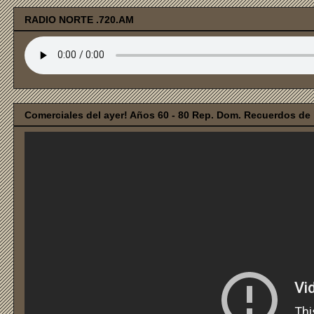
RADIO NORTE .720.AM
Comerciales del ayer! Años 60 - 80 Rep. Dom. Recuerdos de i