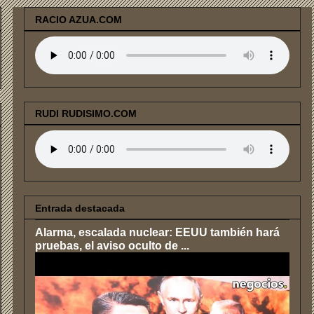
RACIO AZUA.COM
RUDI RUDISIMO.COM
Entrada destacada
Alarma, escalada nuclear: EEUU también hará
pruebas, el aviso oculto de ...