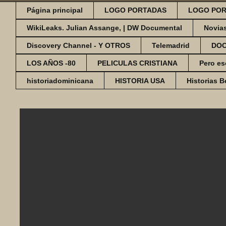
Página principal
LOGO PORTADAS
LOGO POR
WikiLeaks. Julian Assange, | DW Documental
Novia
Discovery Channel - Y OTROS
Telemadrid
DO
LOS AÑOS -80
PELICULAS CRISTIANA
Pero es
historiadominicana
HISTORIA USA
Historias B