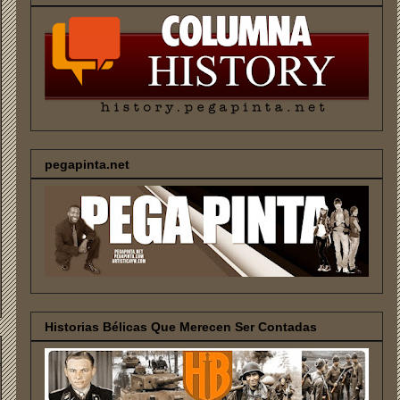
pegapinta.net
Historias Bélicas Que Merecen Ser Contadas