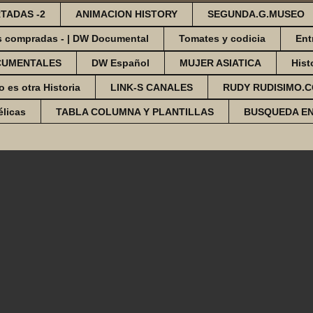
TADAS -2
ANIMACION HISTORY
SEGUNDA.G.MUSEO
s compradas - | DW Documental
Tomates y codicia
Ent
CUMENTALES
DW Español
MUJER ASIATICA
Hist
o es otra Historia
LINK-S CANALES
RUDY RUDISIMO.
élicas
TABLA COLUMNA Y PLANTILLAS
BUSQUEDA E