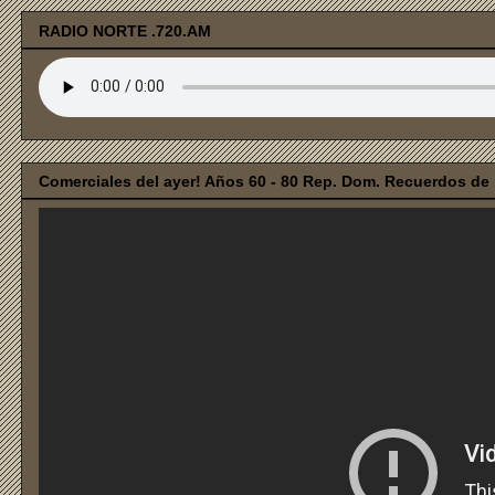
RADIO NORTE .720.AM
Comerciales del ayer! Años 60 - 80 Rep. Dom. Recuerdos de i