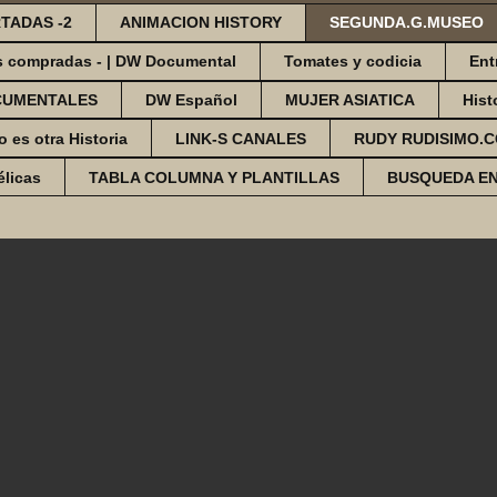
TADAS -2
ANIMACION HISTORY
SEGUNDA.G.MUSEO
s compradas - | DW Documental
Tomates y codicia
Ent
CUMENTALES
DW Español
MUJER ASIATICA
Hist
o es otra Historia
LINK-S CANALES
RUDY RUDISIMO.
élicas
TABLA COLUMNA Y PLANTILLAS
BUSQUEDA E