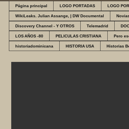
Página principal
LOGO PORTADAS
LOGO POR
WikiLeaks. Julian Assange, | DW Documental
Novia
Discovery Channel - Y OTROS
Telemadrid
DO
LOS AÑOS -80
PELICULAS CRISTIANA
Pero es
historiadominicana
HISTORIA USA
Historias B