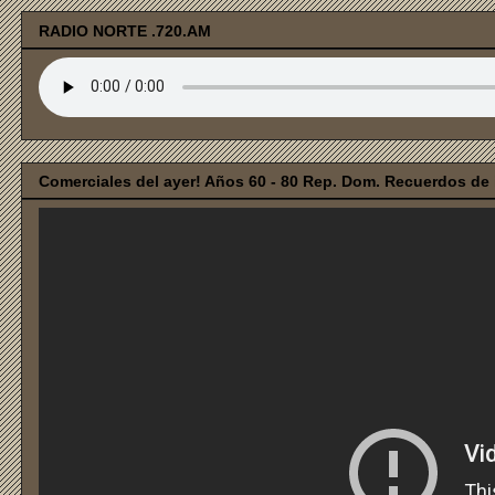
RADIO NORTE .720.AM
Comerciales del ayer! Años 60 - 80 Rep. Dom. Recuerdos de i