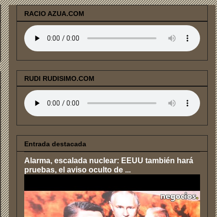
RACIO AZUA.COM
RUDI RUDISIMO.COM
Entrada destacada
Alarma, escalada nuclear: EEUU también hará
pruebas, el aviso oculto de ...