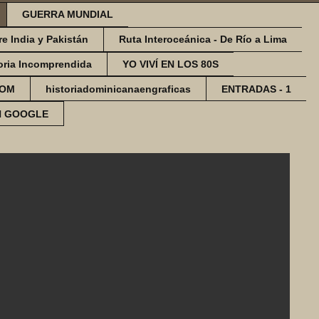
GUERRA MUNDIAL
re India y Pakistán
Ruta Interoceánica - De Río a Lima
oria Incomprendida
YO VIVÍ EN LOS 80S
COM
historiadominicanaengraficas
ENTRADAS - 1
N GOOGLE