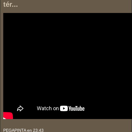
tér...
PEGAPINTA
en
23:43