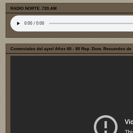
RADIO NORTE .720.AM
Comerciales del ayer! Años 60 - 80 Rep. Dom. Recuerdos de i