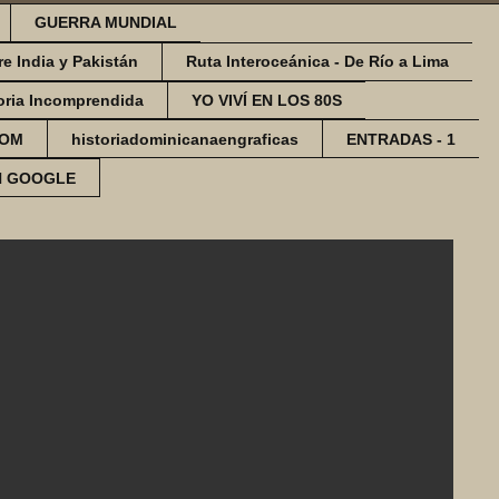
GUERRA MUNDIAL
re India y Pakistán
Ruta Interoceánica - De Río a Lima
oria Incomprendida
YO VIVÍ EN LOS 80S
COM
historiadominicanaengraficas
ENTRADAS - 1
N GOOGLE