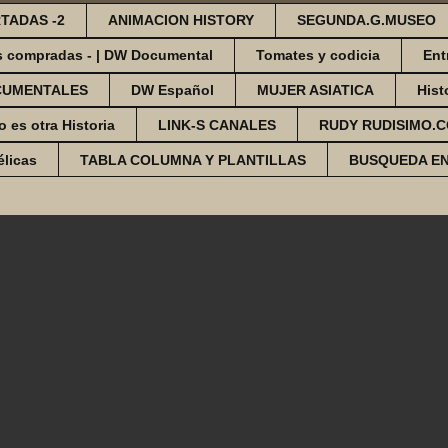
TADAS -2
ANIMACION HISTORY
SEGUNDA.G.MUSEO
s compradas - | DW Documental
Tomates y codicia
Ent
CUMENTALES
DW Español
MUJER ASIATICA
Hist
o es otra Historia
LINK-S CANALES
RUDY RUDISIMO.
élicas
TABLA COLUMNA Y PLANTILLAS
BUSQUEDA E