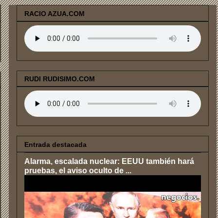
RACIO AZUA.COM
RUDI RUDISIMO.COM
Entrada destacada
Alarma, escalada nuclear: EEUU también hará
pruebas, el aviso oculto de ...