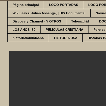
Página principal
LOGO PORTADAS
LOGO POR
WikiLeaks. Julian Assange, | DW Documental
Novia
Discovery Channel - Y OTROS
Telemadrid
DO
LOS AÑOS -80
PELICULAS CRISTIANA
Pero es
historiadominicana
HISTORIA USA
Historias B