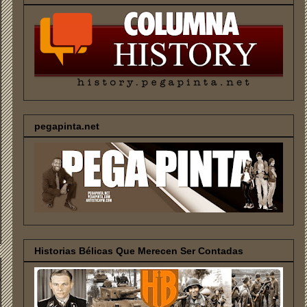
pegapinta.net
Historias Bélicas Que Merecen Ser Contadas