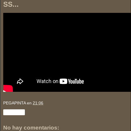
SS...
PEGAPINTA
en
21:06
Compartir
No hay comentarios: