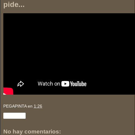
pide...
PEGAPINTA
en
1:26
Compartir
No hay comentarios: