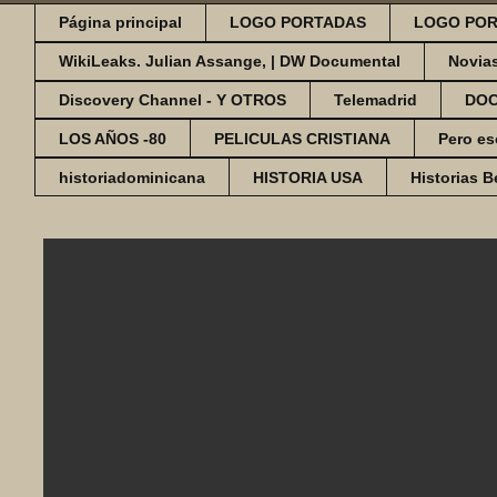
Página principal
LOGO PORTADAS
LOGO POR
WikiLeaks. Julian Assange, | DW Documental
Novia
Discovery Channel - Y OTROS
Telemadrid
DO
LOS AÑOS -80
PELICULAS CRISTIANA
Pero es
historiadominicana
HISTORIA USA
Historias B