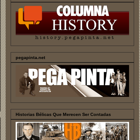
pegapinta.net
Historias Bélicas Que Merecen Ser Contadas