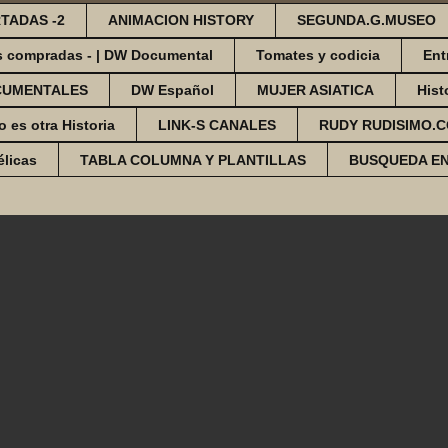
TADAS -2
ANIMACION HISTORY
SEGUNDA.G.MUSEO
s compradas - | DW Documental
Tomates y codicia
Ent
CUMENTALES
DW Español
MUJER ASIATICA
Hist
o es otra Historia
LINK-S CANALES
RUDY RUDISIMO.
élicas
TABLA COLUMNA Y PLANTILLAS
BUSQUEDA E