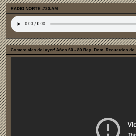
RADIO NORTE .720.AM
Comerciales del ayer! Años 60 - 80 Rep. Dom. Recuerdos de i