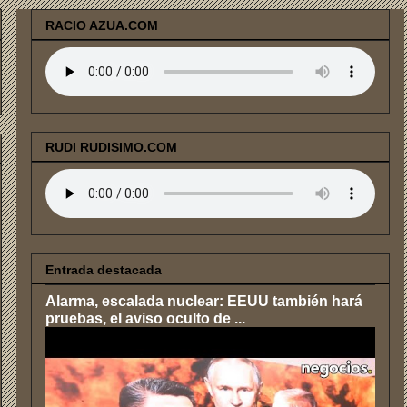
RACIO AZUA.COM
RUDI RUDISIMO.COM
Entrada destacada
Alarma, escalada nuclear: EEUU también hará
pruebas, el aviso oculto de ...