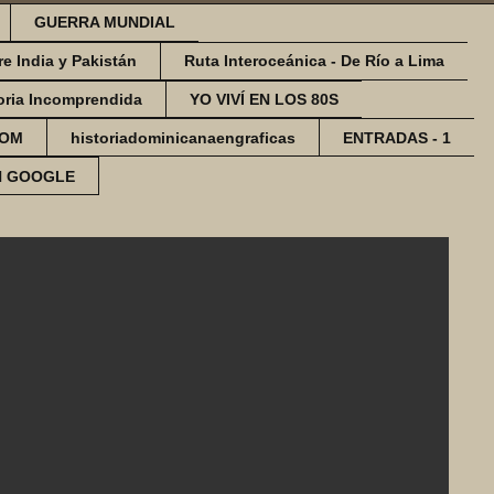
GUERRA MUNDIAL
re India y Pakistán
Ruta Interoceánica - De Río a Lima
oria Incomprendida
YO VIVÍ EN LOS 80S
COM
historiadominicanaengraficas
ENTRADAS - 1
N GOOGLE