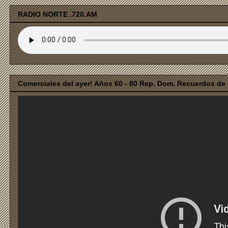
RADIO NORTE .720.AM
Comerciales del ayer! Años 60 - 80 Rep. Dom. Recuerdos de i