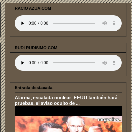
RACIO AZUA.COM
RUDI RUDISIMO.COM
Entrada destacada
Alarma, escalada nuclear: EEUU también hará
pruebas, el aviso oculto de ...