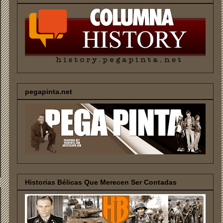
pegapinta.net
Historias Bélicas Que Merecen Ser Contadas