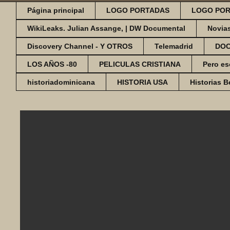
Página principal
LOGO PORTADAS
LOGO POR
WikiLeaks. Julian Assange, | DW Documental
Novia
Discovery Channel - Y OTROS
Telemadrid
DO
LOS AÑOS -80
PELICULAS CRISTIANA
Pero es
historiadominicana
HISTORIA USA
Historias B