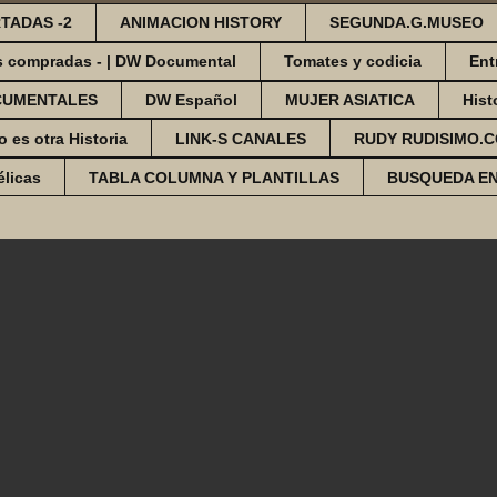
TADAS -2
ANIMACION HISTORY
SEGUNDA.G.MUSEO
s compradas - | DW Documental
Tomates y codicia
Ent
CUMENTALES
DW Español
MUJER ASIATICA
Hist
o es otra Historia
LINK-S CANALES
RUDY RUDISIMO.
élicas
TABLA COLUMNA Y PLANTILLAS
BUSQUEDA E